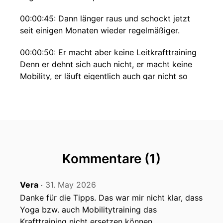
00:00:45: Dann länger raus und schockt jetzt
seit einigen Monaten wieder regelmäßiger.
00:00:50: Er macht aber keine Leitkrafttraining
Denn er dehnt sich auch nicht, er macht keine
Mobility, er läuft eigentlich auch gar nicht so
wirklich regelmäßig und schon gleich dreimal
nicht nach einem Plan.
00:01:03: Aber wenn ihn dann mal die Lust
packt, dann geht er raus und macht dann
spontan auch mal fünfzehn Kilometer am Stück
Kommentare (1)
einfach so aus dem Stehgreif und er hatte dabei
auch noch nie irgendwie ein Problem.
Vera
31. May 2026
‧
00:01:16: Ja, und dann ist da Sportlerin B. Sie ist
Danke für die Tipps. Das war mir nicht klar, dass
Mittevierzig macht regelmäßig drei viermal die
Yoga bzw. auch Mobilitytraining das
Woche etwas geht ihr zu Kursen ins
Krafttraining nicht ersetzen können.