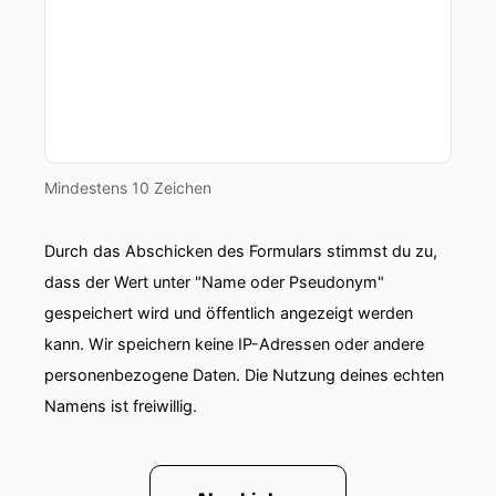
heute.
00:02:01: Warum kommt der eine quasi ohne
Verletzung aus obwohl er objektiv vieles falsch
macht und warum erwischt es die andere
ständig, obwohl sie eigentlich alles richtig zu
machen scheint.
Mindestens 10 Zeichen
00:02:12: Und vor allen Dingen wie wirst du zu
Durch das Abschicken des Formulars stimmst du zu,
jemanden dem so etwas nicht ständig passiert
der eben nicht stendig irgendeinen Bewegende
dass der Wert unter "Name oder Pseudonym"
hat?
gespeichert wird und öffentlich angezeigt werden
kann. Wir speichern keine IP-Adressen oder andere
00:02:20: Letzte Woche hatten wir ja über
personenbezogene Daten. Die Nutzung deines echten
Regeneration gesprochen über das was nach
Namens ist freiwillig.
dem Training passieren muss damit es
überhaupt etwas bringt.
00:02:28: heute schaue ich mit dir mal die