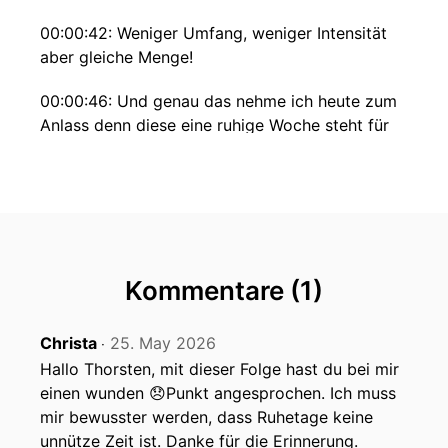
00:00:42: Weniger Umfang, weniger Intensität
aber gleiche Menge!
00:00:46: Und genau das nehme ich heute zum
Anlass denn diese eine ruhige Woche steht für
ein Thema dass viel wichtiger ist als die meisten
denken.
00:00:55: es geht um Regeneration und was
zwischen deinen Läufen oder deinen
Trainingseinheiten passiert.
Kommentare (1)
00:01:03: Ein Thema, was sehr gerne ein
bisschen ignoriert wird oder als nicht ganz so
Christa
25. May 2026
‧
wichtig angesehen wird.
Hallo Thorsten, mit dieser Folge hast du bei mir
einen wunden 😞Punkt angesprochen. Ich muss
00:01:10: Viele wissen nicht genau wie viel
mir bewusster werden, dass Ruhetage keine
Pause ist eigentlich richtig.
unnütze Zeit ist. Danke für die Erinnerung.