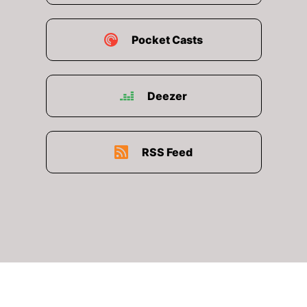
belastest, ohne ihm genug Erholung zu geben
dann schleichen sich
Pocket Casts
Überlastungserscheinungen ein.
00:02:55: Und das türkische daran ist... Du
spürst es nicht sofort!
Deezer
00:03:00: Da gilt einfach Stehtortropfen höhlt
den Stein Die Belastung sammelt sich leise an
Woche für Woche Trainingseinheit für
RSS Feed
Trainingseinheid und dann passiert oft
Folgendes Du bekommst eine Verletzung
Wochen oder sogar Monate später
ausgerechnet bei einer völlig harmlosen Einheit.
00:03:20: Plötzlich tut es irgendwo weh, also du
läufst eine ganze normale Runde dein
gewohntes Tempo irgendwie nichts besonderes
und plötzlich zwickt die Arelles-Szene Oder ist