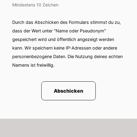
Mindestens 10 Zeichen
Carsten:
Also also in den sportlichen Kontext.
Das kriege ich vielleicht noch hin. Das war
Durch das Abschicken des Formulars stimmst du zu,
während des Trainings, beim. Beim Kanu. Da
dass der Wert unter "Name oder Pseudonym"
hatten wir so eine Hausrunde sozusagen. Das
gespeichert wird und öffentlich angezeigt werden
war einmal um. Um das Trainingsgelände. Die
kann. Wir speichern keine IP-Adressen oder andere
musste ich in meinem Leben echt oft laufen.
personenbezogene Daten. Die Nutzung deines echten
Hannah:
Vorher bestimmt auch schon mal
Namens ist freiwillig.
gelaufen. Also zumindest auch so im Schulsport
oder so, oder?
Torsten:
Das ist ja jeder.
Abschicken
Hannah:
Na ja.
Carsten:
Aber ich bin ja schon mit zehn zum
Kanu gekommen, also Ja.