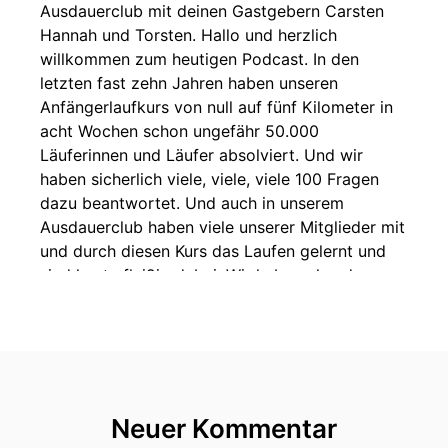
Ausdauerclub mit deinen Gastgebern Carsten
Hannah und Torsten. Hallo und herzlich
willkommen zum heutigen Podcast. In den
letzten fast zehn Jahren haben unseren
Anfängerlaufkurs von null auf fünf Kilometer in
acht Wochen schon ungefähr 50.000
Läuferinnen und Läufer absolviert. Und wir
haben sicherlich viele, viele, viele 100 Fragen
dazu beantwortet. Und auch in unserem
Ausdauerclub haben viele unserer Mitglieder mit
und durch diesen Kurs das Laufen gelernt und
sind heute fleißig dabei. Wir haben also da
schon einiges erlebt und das sollte heute auch
das Thema sein. Und wenn ich sage, wir sind wir
natürlich wie immer zu dritt am Start. Hallo ihr
beiden, Hallo? Moin. Ja. Erinnert ihr euch
eigentlich noch an euren allerersten Lauf? Will
ich mal heute so eingangs fragen. Das war eine
Neuer Kommentar
ganz, ganz, ganz Liebe. Die Vergangenheit.